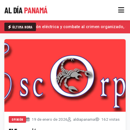
AL DÍA
PANAMÁ
ÚLTIMA HORA
Interconexión eléctrica y combate al crimen organizado, det
19 de enero de 2026
aldiapanama
162 vistas
OPINIÓN