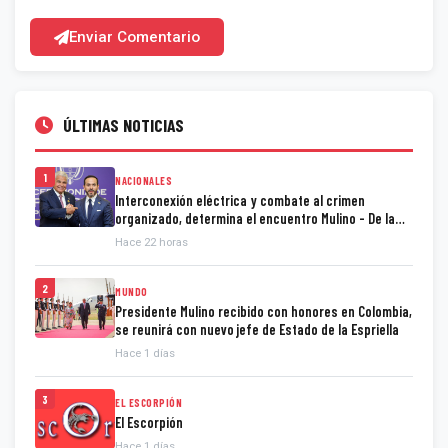
Enviar Comentario
ÚLTIMAS NOTICIAS
1
NACIONALES
Interconexión eléctrica y combate al crimen
organizado, determina el encuentro Mulino - De la
Espriella
Hace 22 horas
2
MUNDO
Presidente Mulino recibido con honores en Colombia,
se reunirá con nuevo jefe de Estado de la Espriella
Hace 1 días
3
EL ESCORPIÓN
El Escorpión
Hace 1 días