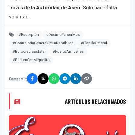
través de la
Autoridad de Aseo.
Solo hace falta
voluntad.
#Escorpión
#DécimoTercerMes
#ContraloríaGeneralDeLaRepública
#PlanillaEstatal
#BurocraciaEstatal
#PuertoArmuelles
#BasuraSanMiguelito
Compartir:
ARTÍCULOS RELACIONADOS