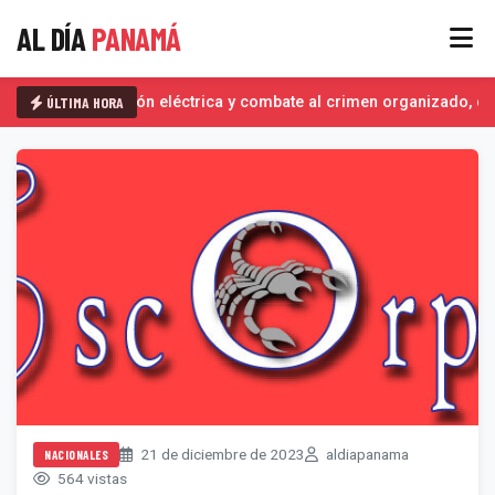
AL DÍA
PANAMÁ
ÚLTIMA HORA
Interconexión eléctrica y combate al crimen organizado, det
21 de diciembre de 2023
aldiapanama
NACIONALES
564 vistas