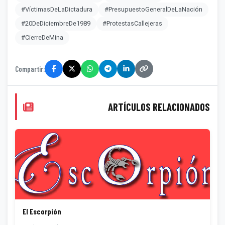
#VíctimasDeLaDictadura
#PresupuestoGeneralDeLaNación
#20DeDiciembreDe1989
#ProtestasCallejeras
#CierreDeMina
Compartir:
ARTÍCULOS RELACIONADOS
El Escorpión