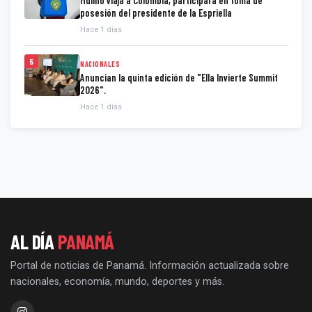
Mulino viaja a Colombia, participará en toma de
posesión del presidente de la Espriella
Hace 1 días
5
NACIONALES
Anuncian la quinta edición de "Ella Invierte Summit
2026".
Hace 1 días
AL DÍA
PANAMÁ
Portal de noticias de Panamá. Información actualizada sobre
nacionales, economía, mundo, deportes y más.