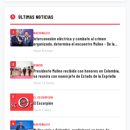
ÚLTIMAS NOTICIAS
1
NACIONALES
Interconexión eléctrica y combate al crimen
organizado, determina el encuentro Mulino - De la
Espriella
Hace 8 horas
2
MUNDO
Presidente Mulino recibido con honores en Colombia,
se reunirá con nuevo jefe de Estado de la Espriella
Hace 12 horas
3
EL ESCORPIÓN
El Escorpión
Hace 1 días
4
NACIONALES