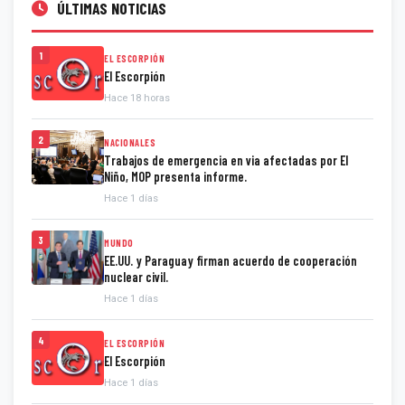
ÚLTIMAS NOTICIAS
1
EL ESCORPIÓN
El Escorpión
Hace 18 horas
2
NACIONALES
Trabajos de emergencia en via afectadas por El
Niño, MOP presenta informe.
Hace 1 días
3
MUNDO
EE.UU. y Paraguay firman acuerdo de cooperación
nuclear civil.
Hace 1 días
4
EL ESCORPIÓN
El Escorpión
Hace 1 días