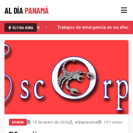
AL DÍA
PANAMÁ
ÚLTIMA HORA
El Escorpión
Trabajos de emergencia en via afecta
13 de enero de 2026
aldiapanama
157 vistas
OPINIÓN