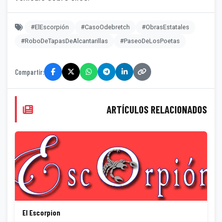
#ElEscorpión
#CasoOdebretch
#ObrasEstatales
#RoboDeTapasDeAlcantarillas
#PaseoDeLosPoetas
Compartir:
ARTÍCULOS RELACIONADOS
El Escorpion