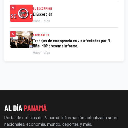
4
EL ESCORPIÓN
El Escorpión
Hace 1 días
5
NACIONALES
Trabajos de emergencia en via afectadas por El
Niño, MOP presenta informe.
Hace 1 días
AL DÍA
PANAMÁ
Portal de noticias de Panamá. Información actualizada sobre
nacionales, economía, mundo, deportes y más.