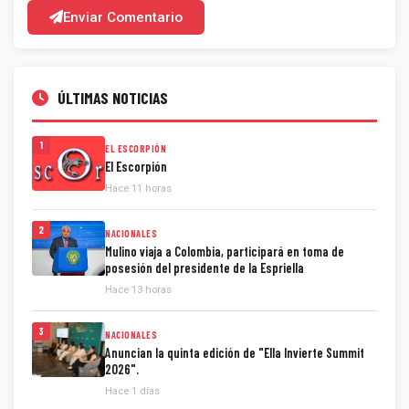
Enviar Comentario
ÚLTIMAS NOTICIAS
1
EL ESCORPIÓN
El Escorpión
Hace 11 horas
2
NACIONALES
Mulino viaja a Colombia, participará en toma de
posesión del presidente de la Espriella
Hace 13 horas
3
NACIONALES
Anuncian la quinta edición de "Ella Invierte Summit
2026".
Hace 1 días