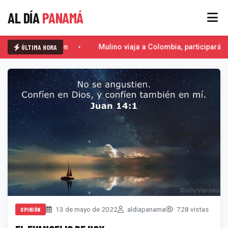
AL DÍA
PANAMÁ
ÚLTIMA HORA
El Escorpión
Mulino viaja a Colombia, participará e
13 de mayo de 2022
aldiapanama
728 vistas
OPINIÓN