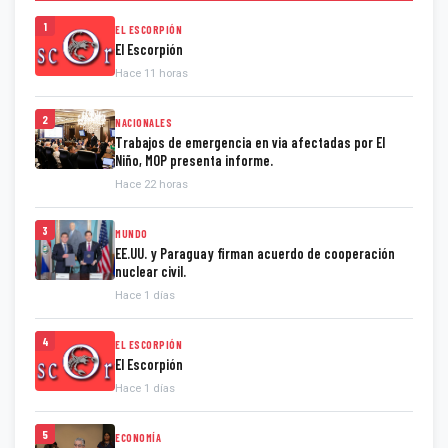
1
EL ESCORPIÓN
El Escorpión
Hace 11 horas
2
NACIONALES
Trabajos de emergencia en via afectadas por El
Niño, MOP presenta informe.
Hace 22 horas
3
MUNDO
EE.UU. y Paraguay firman acuerdo de cooperación
nuclear civil.
Hace 1 días
4
EL ESCORPIÓN
El Escorpión
Hace 1 días
5
ECONOMÍA