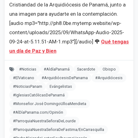
Cristiandad de la Arquidiócesis de Panamá, junto a
una imagen para ayudarte en la contemplación.
[audio mp3="http://ph8.0be.mytemp.website/wp-
content/uploads/2025/09/WhatsApp-Audio-2025-
09-24-at-5.11.51-AM-1.mp3"][/audio]
🌹
Qué tengas
un día de Paz y Bien
#Noticias
#AldíaPanamá
Sacerdote
Obispo
#ElVaticano
#ArquidiócesisDePanama
#Arquidiócesis
#NoticiasPanam
Evángelistas
#IglesiasCatólicasDePanamá
#Monseñor José DomingoUlloaMendieta
#AlDíaPanama.com/Opinión
#ParroquiaNuestraSeñoraDeLourde
#ParroquiaNuestraSeñoraDeFastima/EnCarrasquilla