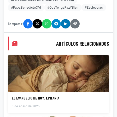
#PadreAlejandoLesterGoulbourneHassán
#PapaBenedictoXVI
#QueTengaPazYBien
#Escleccias
Compartir:
ARTÍCULOS RELACIONADOS
EL EVANGELIO DE HOY: EPIFANÍA
5 de enero de 2025