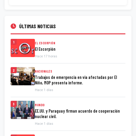
ÚLTIMAS NOTICIAS
1
EL ESCORPIÓN
El Escorpión
Hace 17 horas
2
NACIONALES
Trabajos de emergencia en via afectadas por El
Niño, MOP presenta informe.
Hace 1 días
3
MUNDO
EE.UU. y Paraguay firman acuerdo de cooperación
nuclear civil.
Hace 1 días