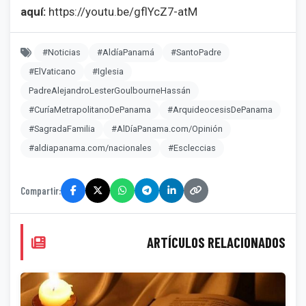
aquí:
https://youtu.be/gflYcZ7-atM
#Noticias
#AldíaPanamá
#SantoPadre
#ElVaticano
#Iglesia
PadreAlejandroLesterGoulbourneHassán
#CuríaMetrapolitanoDePanama
#ArquideocesisDePanama
#SagradaFamilia
#AlDíaPanama.com/Opinión
#aldiapanama.com/nacionales
#Escleccias
Compartir:
ARTÍCULOS RELACIONADOS