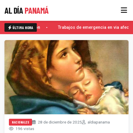
AL DÍA
PANAMÁ
ÚLTIMA HORA
El Escorpión
Trabajos de emergencia en via afecta
28 de diciembre de 2025
aldiapanama
NACIONALES
196 vistas