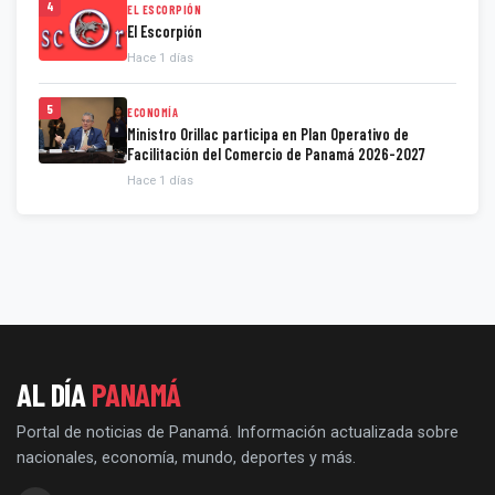
4
EL ESCORPIÓN
El Escorpión
Hace 1 días
5
ECONOMÍA
Ministro Orillac participa en Plan Operativo de
Facilitación del Comercio de Panamá 2026-2027
Hace 1 días
AL DÍA
PANAMÁ
Portal de noticias de Panamá. Información actualizada sobre
nacionales, economía, mundo, deportes y más.