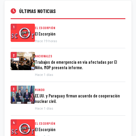
ÚLTIMAS NOTICIAS
1
EL ESCORPIÓN
El Escorpión
Hace 19 horas
2
NACIONALES
Trabajos de emergencia en via afectadas por El
Niño, MOP presenta informe.
Hace 1 días
3
MUNDO
EE.UU. y Paraguay firman acuerdo de cooperación
nuclear civil.
Hace 1 días
4
EL ESCORPIÓN
El Escorpión