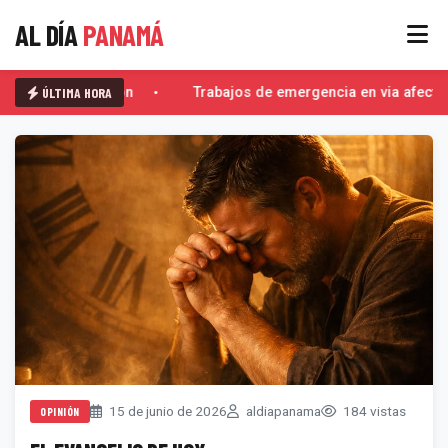
AL DÍA
PANAMÁ
ÚLTIMA HORA
El Escorpión
Trabajos de emergencia en via afecta
15 de junio de 2026
aldiapanama
184 vistas
OPINIÓN