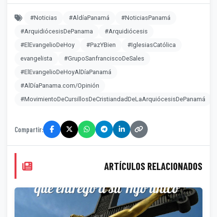
#Noticias
#AldíaPanamá
#NoticiasPanamá
#ArquidiócesisDePanama
#Arquidiócesis
#ElEvangelioDeHoy
#PazYBien
#IglesiasCatólica
evangelista
#GrupoSanfranciscoDeSales
#ElEvangelioDeHoyAlDíaPanamá
#AlDíaPanama.com/Opinión
#MovimientoDeCursillosDeCristiandadDeLaArquiócesisDePanamá
Compartir:
ARTÍCULOS RELACIONADOS