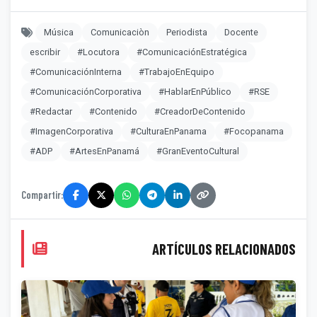
Música
Comunicaciòn
Periodista
Docente
escribir
#Locutora
#ComunicaciónEstratégica
#ComunicaciónInterna
#TrabajoEnEquipo
#ComunicaciónCorporativa
#HablarEnPúblico
#RSE
#Redactar
#Contenido
#CreadorDeContenido
#ImagenCorporativa
#CulturaEnPanama
#Focopanama
#ADP
#ArtesEnPanamá
#GranEventoCultural
Compartir:
ARTÍCULOS RELACIONADOS