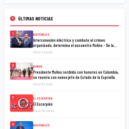
ÚLTIMAS NOTICIAS
1
NACIONALES
Interconexión eléctrica y combate al crimen
organizado, determina el encuentro Mulino - De la
Espriella
Hace 4 horas
2
MUNDO
Presidente Mulino recibido con honores en Colombia,
se reunirá con nuevo jefe de Estado de la Espriella
Hace 8 horas
3
EL ESCORPIÓN
El Escorpión
Hace 20 horas
4
NACIONALES