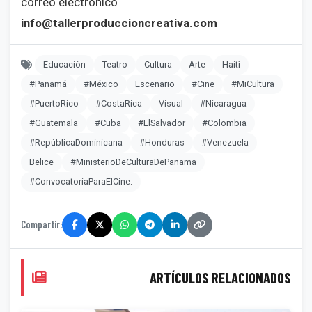
correo electrónico
info@tallerproduccioncreativa.com
Educaciòn
Teatro
Cultura
Arte
Haitì
#Panamá
#México
Escenario
#Cine
#MiCultura
#PuertoRico
#CostaRica
Visual
#Nicaragua
#Guatemala
#Cuba
#ElSalvador
#Colombia
#RepúblicaDominicana
#Honduras
#Venezuela
Belice
#MinisterioDeCulturaDePanama
#ConvocatoriaParaElCine.
Compartir:
ARTÍCULOS RELACIONADOS