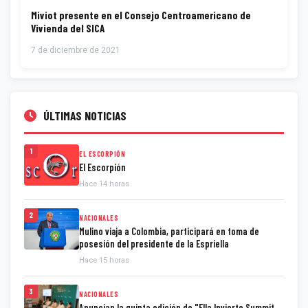
Miviot presente en el Consejo Centroamericano de
Vivienda del SICA
7 de diciembre de 2021
ÚLTIMAS NOTICIAS
1
EL ESCORPIÓN
El Escorpión
Hace 14 horas
2
NACIONALES
Mulino viaja a Colombia, participará en toma de
posesión del presidente de la Espriella
Hace 15 horas
3
NACIONALES
Anuncian la quinta edición de "Ella Invierte Summit