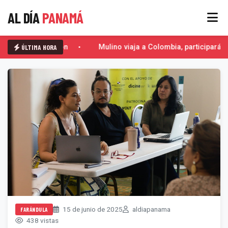
AL DÍA
PANAMÁ
ÚLTIMA HORA
El Escorpión
Mulino viaja a Colombia, participará e
15 de junio de 2025
aldiapanama
FARÁNDULA
438 vistas