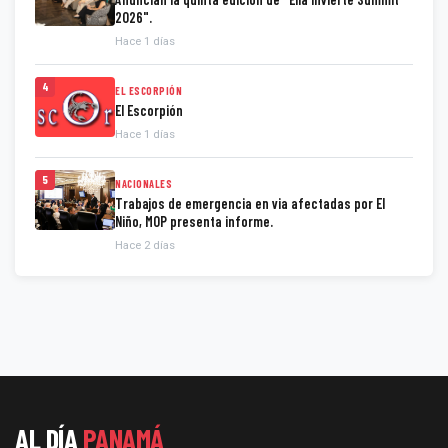
2026".
Hace 1 días
4
EL ESCORPIÓN
El Escorpión
Hace 1 días
5
NACIONALES
Trabajos de emergencia en via afectadas por El
Niño, MOP presenta informe.
Hace 2 días
AL DÍA
PANAMÁ