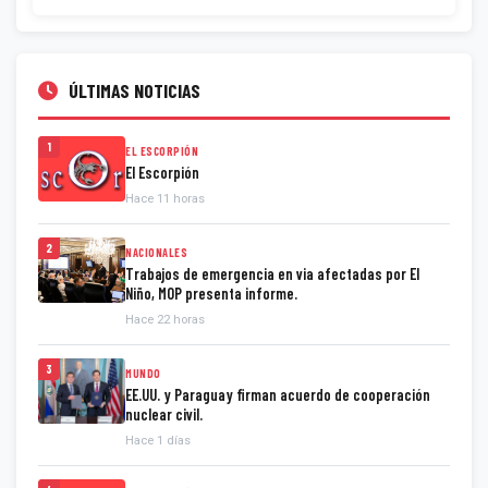
ÚLTIMAS NOTICIAS
1
EL ESCORPIÓN
El Escorpión
Hace 11 horas
2
NACIONALES
Trabajos de emergencia en via afectadas por El
Niño, MOP presenta informe.
Hace 22 horas
3
MUNDO
EE.UU. y Paraguay firman acuerdo de cooperación
nuclear civil.
Hace 1 días