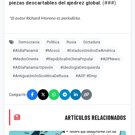
piezas descartables del ajedrez global.
(###).
*El autor Richard Moreno es periodista.
Democracia
Política
Rusia
Dictadura
#AldíaPanamá
#Moscú
#EstadosUnidosDeAmérica
#MedioOriente
#RepúblicaDeChinaPopular
#ADPNews
#AlDíaPanama/Opinión
#IdeologíaDeIzquierda
#AntiguaUniónSoviéticaDeRusia
#ADP. #Dmp
Compartir:
ARTÍCULOS RELACIONADOS