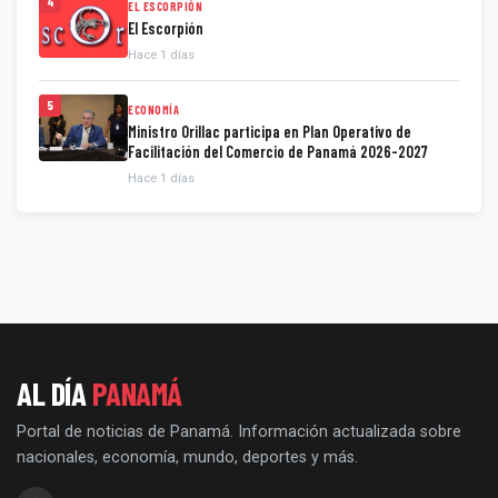
4
EL ESCORPIÓN
El Escorpión
Hace 1 días
5
ECONOMÍA
Ministro Orillac participa en Plan Operativo de
Facilitación del Comercio de Panamá 2026-2027
Hace 1 días
AL DÍA
PANAMÁ
Portal de noticias de Panamá. Información actualizada sobre
nacionales, economía, mundo, deportes y más.