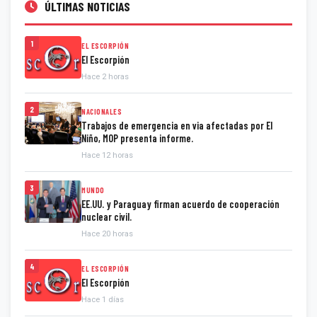
ÚLTIMAS NOTICIAS
1
EL ESCORPIÓN
El Escorpión
Hace 2 horas
2
NACIONALES
Trabajos de emergencia en via afectadas por El
Niño, MOP presenta informe.
Hace 12 horas
3
MUNDO
EE.UU. y Paraguay firman acuerdo de cooperación
nuclear civil.
Hace 20 horas
4
EL ESCORPIÓN
El Escorpión
Hace 1 días