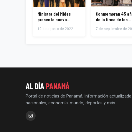
Ministra del Mides
Conmemoran 45 añ
presenta nueva
de la firma de los
Política Pública de
tratados Torrijos-
19 de agosto de 2022
7 de septiembre de 2
Juventud en Panamá
Carter
AL DÍA
PANAMÁ
Portal de noticias de Panamá. Información actualizada
nacionales, economía, mundo, deportes y más.