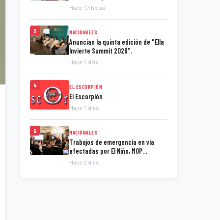
presidente de la Espriella
Hace 17 horas
3
NACIONALES
Anuncian la quinta edición de "Ella
Invierte Summit 2026".
Hace 1 días
4
EL ESCORPIÓN
El Escorpión
Hace 1 días
5
NACIONALES
Trabajos de emergencia en via
afectadas por El Niño, MOP
presenta informe.
Hace 2 días