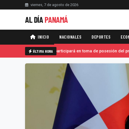
viernes, 7 de agosto de 2026
AL DÍA
PANAMÁ
INICIO
NACIONALES
DEPORTES
ECO
Mulino viaja a Colombia, participará en toma de posesión del pres
ÚLTIMA HORA