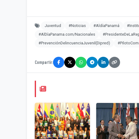
Juventud
#Noticias
#AldíaPanamá
#Insti
#AlDíaPanama.com/Nacionales
#PresidenteDeLaRe
#PrevenciónDelincuenciaJuvenil(Dipred)
#PilotoCome
Compartir: