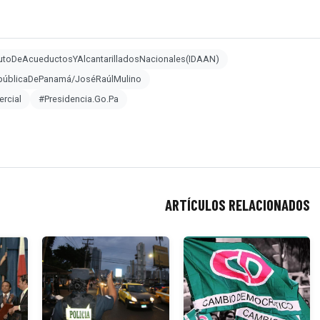
tutoDeAcueductosYAlcantarilladosNacionales(IDAAN)
públicaDePanamá/JoséRaúlMulino
rcial
#Presidencia.Go.Pa
ARTÍCULOS RELACIONADOS