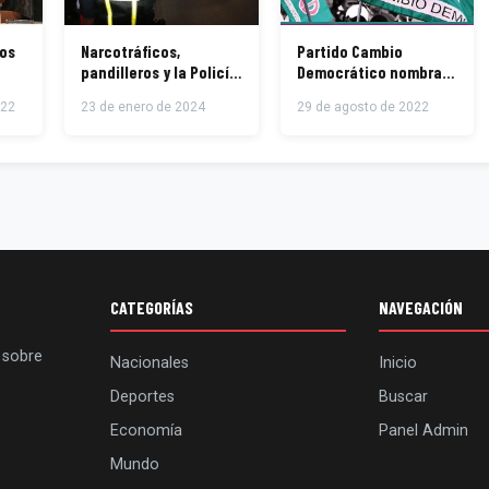
os
Narcotráficos,
Partido Cambio
pandilleros y la Policía
Democrático nombra
Nacional
Comisión Nacional de
022
23 de enero de 2024
29 de agosto de 2022
Elecciones Internas
CATEGORÍAS
NAVEGACIÓN
 sobre
Nacionales
Inicio
Deportes
Buscar
Economía
Panel Admin
Mundo