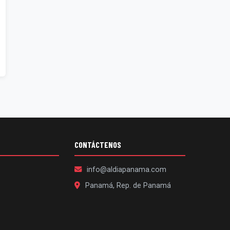
CONTÁCTENOS
info@aldiapanama.com
Panamá, Rep. de Panamá