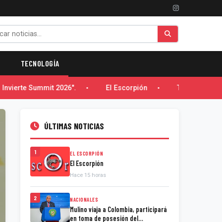
TECNOLOGÍA
Invierte Summit 2026".
El Escorpión
Trabajos de em
ÚLTIMAS NOTICIAS
1
EL ESCORPIÓN
El Escorpión
Hace 15 horas
2
NACIONALES
Mulino viaja a Colombia, participará
en toma de posesión del