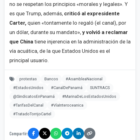
no se respetan los principios «morales y legales». Y
es que Trump, además,
criticó al expresidente
Carter,
quien «tontamente lo regaló (el canal), por
un dólar, durante su mandato»,
y volvió a reclamar
que China
tiene injerencia en la administración de la
vía acuática, de la que Estados Unidos es el
principal usuario.
protestas
Bancos
#AsambleaNacional
#EstadosUnidos
#CanalDePanamá
SUNTRACS
@SindicatosEnPanamá
#MarinaDeLosEstadosUnidos
#TarifasDelCanal
#VíaInteroceanica
#TratadoTorrijoCartel
Compartir: