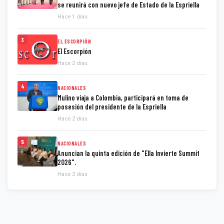
se reunirá con nuevo jefe de Estado de la Espriella
Hace 1 días
3
EL ESCORPIÓN
El Escorpión
Hace 2 días
4
NACIONALES
Mulino viaja a Colombia, participará en toma de
posesión del presidente de la Espriella
Hace 2 días
5
NACIONALES
Anuncian la quinta edición de "Ella Invierte Summit
2026".
Hace 2 días