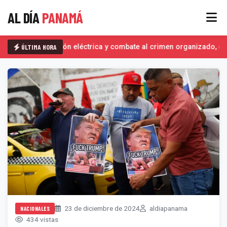
AL DÍA
PANAMÁ
ÚLTIMA HORA
Interconexión eléctrica y combate al crimen organizado, det
23 de diciembre de 2024
aldiapanama
NACIONALES
434 vistas