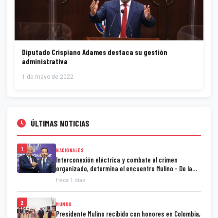
Diputado Crispiano Adames destaca su gestión
administrativa
1 de mayo de 2022
ÚLTIMAS NOTICIAS
1
NACIONALES
Interconexión eléctrica y combate al crimen
organizado, determina el encuentro Mulino - De la
Espriella
Hace 1 días
2
MUNDO
Presidente Mulino recibido con honores en Colombia,