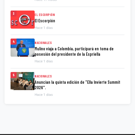
3
EL ESCORPIÓN
El Escorpión
Hace 1 días
4
NACIONALES
Mulino viaja a Colombia, participará en toma de
posesión del presidente de la Espriella
Hace 1 días
5
NACIONALES
Anuncian la quinta edición de "Ella Invierte Summit
2026".
Hace 1 días