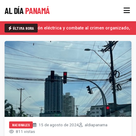
AL DÍA
PANAMÁ
ÚLTIMA HORA
Interconexión eléctrica y combate al crimen organizado, det
15 de agosto de 2024
aldiapanama
NACIONALES
811 vistas