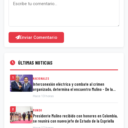
Enviar Comentario
ÚLTIMAS NOTICIAS
1
NACIONALES
Interconexión eléctrica y combate al crimen
organizado, determina el encuentro Mulino - De la
Espriella
Hace 13 horas
2
MUNDO
Presidente Mulino recibido con honores en Colombia,
se reunirá con nuevo jefe de Estado de la Espriella
Hace 17 horas