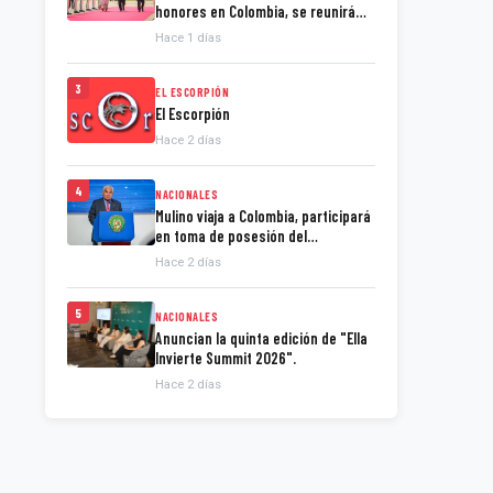
honores en Colombia, se reunirá
con nuevo jefe de Estado de la
Hace 1 días
Espriella
3
EL ESCORPIÓN
El Escorpión
Hace 2 días
4
NACIONALES
Mulino viaja a Colombia, participará
en toma de posesión del
presidente de la Espriella
Hace 2 días
5
NACIONALES
Anuncian la quinta edición de "Ella
Invierte Summit 2026".
Hace 2 días