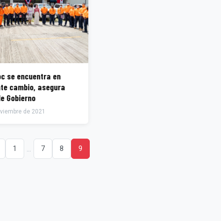
oc se encuentra en
ambio, asegura
de Gobierno
viembre de 2021
...
1
7
8
9