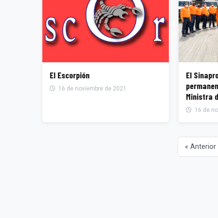
El Escorpión
El Sinapr
permanente c
16 de noviembre de 2021
Ministra 
16 de no
« Anterior