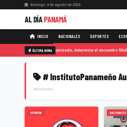
domingo, 9 de agosto de 2026
AL DÍA
PANAMÁ
INICIO
NACIONALES
DEPORTES
ECO
trica y combate al crimen organizado, determina el encuentro Mulino
ÚLTIMA HORA
# InstitutoPanameño Au
98 artículos
OPINIÓN
NACIONALES