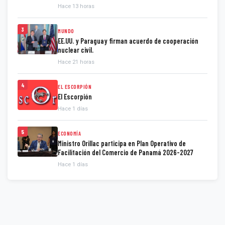
Hace 13 horas
3
MUNDO
EE.UU. y Paraguay firman acuerdo de cooperación
nuclear civil.
Hace 21 horas
4
EL ESCORPIÓN
El Escorpión
Hace 1 días
5
ECONOMÍA
Ministro Orillac participa en Plan Operativo de
Facilitación del Comercio de Panamá 2026-2027
Hace 1 días