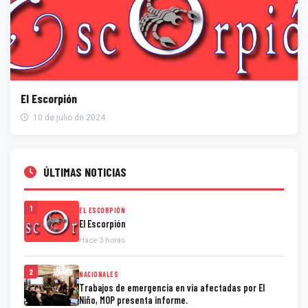
El Escorpión
10 de julio de 2024
ÚLTIMAS NOTICIAS
1
EL ESCORPIÓN
El Escorpión
Hace 3 horas
2
NACIONALES
Trabajos de emergencia en via afectadas por El
Niño, MOP presenta informe.