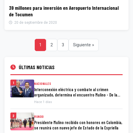
39 millones para inversión en Aeropuerto Internacional
de Tocumen
20 de septiembre de 2020
1
2
3
Siguiente »
ÚLTIMAS NOTICIAS
1
NACIONALES
Interconexión eléctrica y combate al crimen
organizado, determina el encuentro Mulino - De la
Espriella
Hace 1 días
2
MUNDO
Presidente Mulino recibido con honores en Colombia,
se reunirá con nuevo jefe de Estado de la Espriella