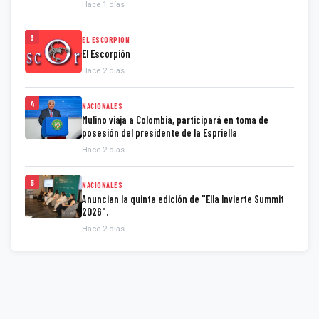
Hace 1 días
3
EL ESCORPIÓN
El Escorpión
Hace 2 días
4
NACIONALES
Mulino viaja a Colombia, participará en toma de
posesión del presidente de la Espriella
Hace 2 días
5
NACIONALES
Anuncian la quinta edición de "Ella Invierte Summit
2026".
Hace 2 días