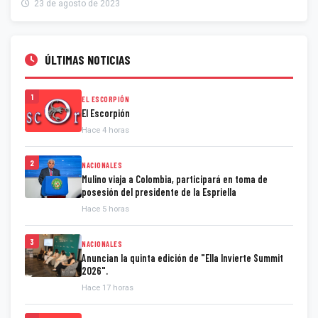
23 de agosto de 2023
ÚLTIMAS NOTICIAS
1
EL ESCORPIÓN
El Escorpión
Hace 4 horas
2
NACIONALES
Mulino viaja a Colombia, participará en toma de
posesión del presidente de la Espriella
Hace 5 horas
3
NACIONALES
Anuncian la quinta edición de "Ella Invierte Summit
2026".
Hace 17 horas