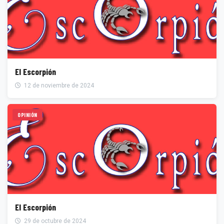
El Escorpión
12 de noviembre de 2024
OPINIÓN
El Escorpión
29 de octubre de 2024