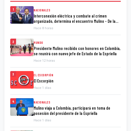
1
NACIONALES
Interconexión eléctrica y combate al crimen
organizado, determina el encuentro Mulino - De la
Espriella
Hace 8 horas
2
MUNDO
Presidente Mulino recibido con honores en Colombia,
se reunirá con nuevo jefe de Estado de la Espriella
Hace 12 horas
3
EL ESCORPIÓN
El Escorpión
Hace 1 días
4
NACIONALES
Mulino viaja a Colombia, participará en toma de
posesión del presidente de la Espriella
Hace 1 días