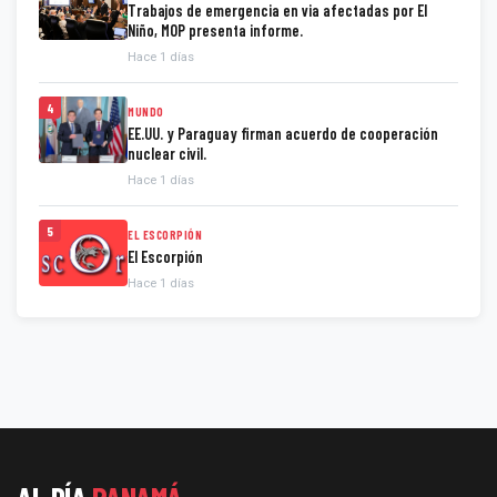
Trabajos de emergencia en via afectadas por El
Niño, MOP presenta informe.
Hace 1 días
4
MUNDO
EE.UU. y Paraguay firman acuerdo de cooperación
nuclear civil.
Hace 1 días
5
EL ESCORPIÓN
El Escorpión
Hace 1 días