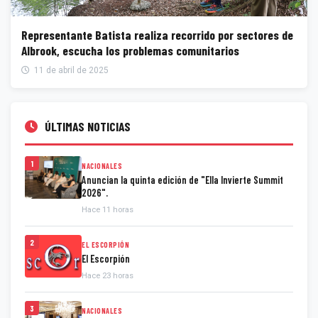
Representante Batista realiza recorrido por sectores de
Albrook, escucha los problemas comunitarios
11 de abril de 2025
ÚLTIMAS NOTICIAS
1
NACIONALES
Anuncian la quinta edición de "Ella Invierte Summit
2026".
Hace 11 horas
2
EL ESCORPIÓN
El Escorpión
Hace 23 horas
3
NACIONALES