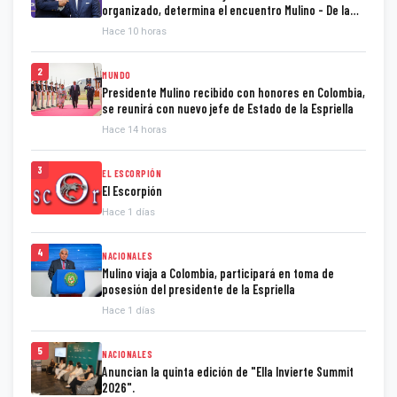
organizado, determina el encuentro Mulino - De la
Espriella
Hace 10 horas
2
MUNDO
Presidente Mulino recibido con honores en Colombia,
se reunirá con nuevo jefe de Estado de la Espriella
Hace 14 horas
3
EL ESCORPIÓN
El Escorpión
Hace 1 días
4
NACIONALES
Mulino viaja a Colombia, participará en toma de
posesión del presidente de la Espriella
Hace 1 días
5
NACIONALES
Anuncian la quinta edición de "Ella Invierte Summit
2026".