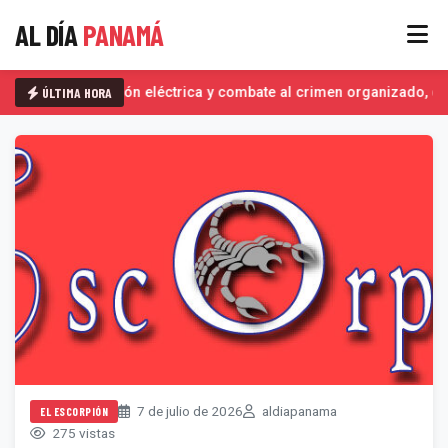
AL DÍA
PANAMÁ
ÚLTIMA HORA
Interconexión eléctrica y combate al crimen organizado, det
7 de julio de 2026
aldiapanama
EL ESCORPIÓN
275 vistas