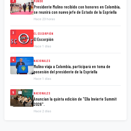
2
MUNDO
Presidente Mulino recibido con honores en Colombia,
se reunirá con nuevo jefe de Estado de la Espriella
Hace 23 horas
3
EL ESCORPIÓN
El Escorpión
Hace 1 días
4
NACIONALES
Mulino viaja a Colombia, participará en toma de
posesión del presidente de la Espriella
Hace 1 días
5
NACIONALES
Anuncian la quinta edición de "Ella Invierte Summit
2026".
Hace 2 días