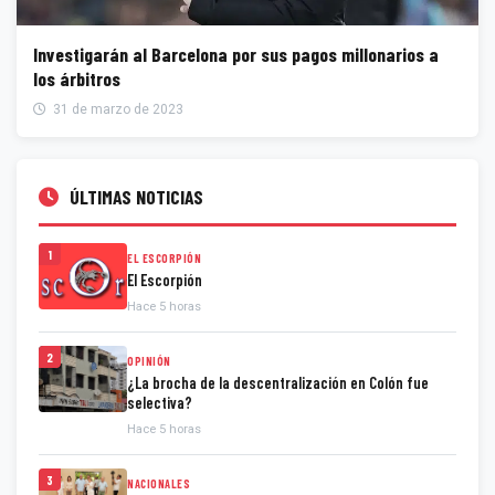
Investigarán al Barcelona por sus pagos millonarios a
los árbitros
31 de marzo de 2023
ÚLTIMAS NOTICIAS
1
EL ESCORPIÓN
El Escorpión
Hace 5 horas
2
OPINIÓN
¿La brocha de la descentralización en Colón fue
selectiva?
Hace 5 horas
3
NACIONALES