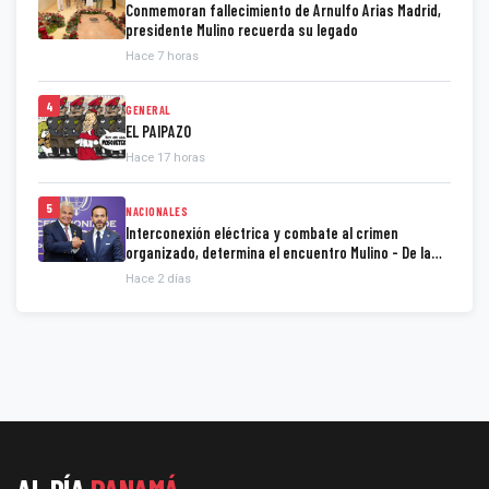
Conmemoran fallecimiento de Arnulfo Arias Madrid,
presidente Mulino recuerda su legado
Hace 7 horas
4
GENERAL
EL PAIPAZO
Hace 17 horas
5
NACIONALES
Interconexión eléctrica y combate al crimen
organizado, determina el encuentro Mulino - De la
Espriella
Hace 2 días