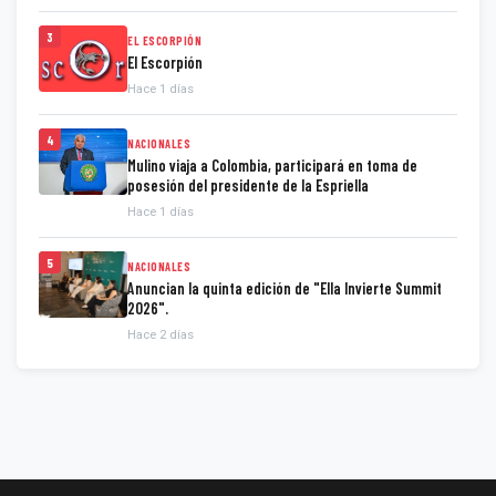
3
EL ESCORPIÓN
El Escorpión
Hace 1 días
4
NACIONALES
Mulino viaja a Colombia, participará en toma de
posesión del presidente de la Espriella
Hace 1 días
5
NACIONALES
Anuncian la quinta edición de "Ella Invierte Summit
2026".
Hace 2 días