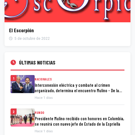
El Escorpión
5 de octubre de 2022
ÚLTIMAS NOTICIAS
1
NACIONALES
Interconexión eléctrica y combate al crimen
organizado, determina el encuentro Mulino - De la
Espriella
Hace 1 días
2
MUNDO
Presidente Mulino recibido con honores en Colombia,
se reunirá con nuevo jefe de Estado de la Espriella
Hace 1 días