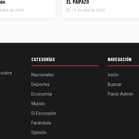
ión
EL PAIPAZO
tubre de 2024
15 de abril de 2024
CATEGORÍAS
NAVEGACIÓN
 sobre
Nacionales
Inicio
Deportes
Buscar
Economía
Panel Admin
Mundo
El Escorpión
Farándula
Opinión