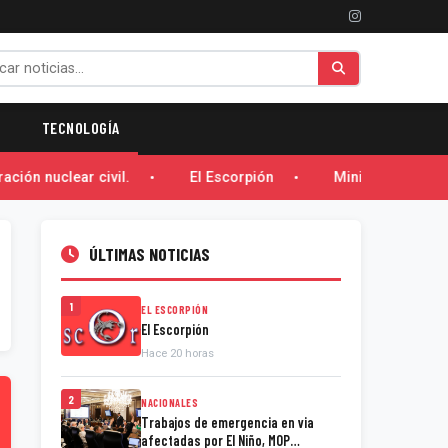
TECNOLOGÍA
ión nuclear civil.
El Escorpión
Ministro Orillac 
ÚLTIMAS NOTICIAS
1
EL ESCORPIÓN
El Escorpión
Hace 20 horas
2
NACIONALES
Trabajos de emergencia en via
afectadas por El Niño, MOP