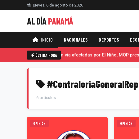
jueves, 6 de agosto de 2026
AL DÍA
PANAMÁ
INICIO
NACIONALES
DEPORTES
ECO
Trabajos de emergencia en via afectadas por El Niño, MOP pres
ÚLTIMA HORA
#ContraloríaGeneralRep
6 artículos
OPINIÓN
OPINIÓN