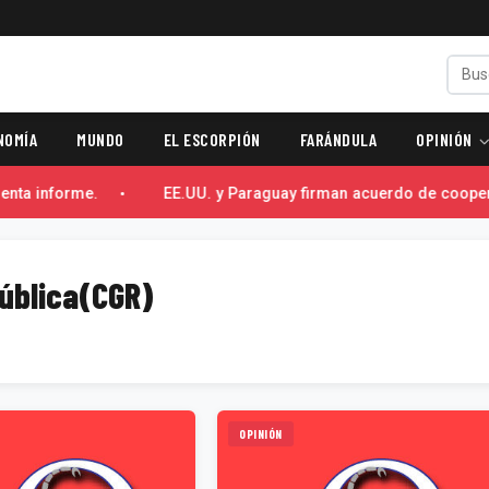
NOMÍA
MUNDO
EL ESCORPIÓN
FARÁNDULA
OPINIÓN
enta informe.
EE.UU. y Paraguay firman acuerdo de cooperac
ública(CGR)
OPINIÓN