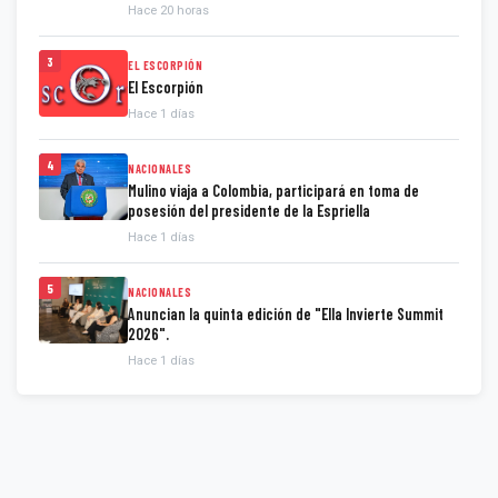
Hace 20 horas
3
EL ESCORPIÓN
El Escorpión
Hace 1 días
4
NACIONALES
Mulino viaja a Colombia, participará en toma de
posesión del presidente de la Espriella
Hace 1 días
5
NACIONALES
Anuncian la quinta edición de "Ella Invierte Summit
2026".
Hace 1 días