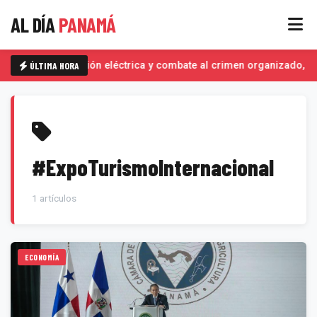
AL DÍA
PANAMÁ
ÚLTIMA HORA
Interconexión eléctrica y combate al crimen organizado, de
#ExpoTurismoInternacional
1 artículos
ECONOMÍA