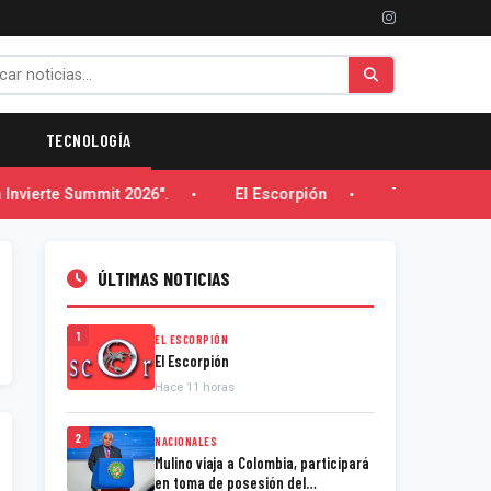
TECNOLOGÍA
Invierte Summit 2026".
El Escorpión
Trabajos de em
ÚLTIMAS NOTICIAS
1
EL ESCORPIÓN
El Escorpión
Hace 11 horas
2
NACIONALES
Mulino viaja a Colombia, participará
en toma de posesión del