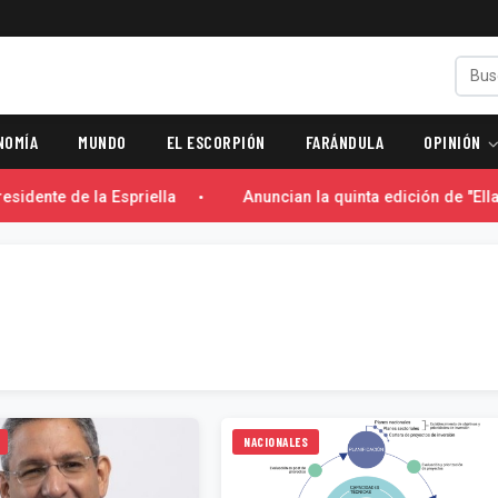
NOMÍA
MUNDO
EL ESCORPIÓN
FARÁNDULA
OPINIÓN
sidente de la Espriella
Anuncian la quinta edición de "Ella 
NACIONALES