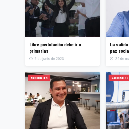
Libre postulación debe ir a
La salida
primarias
paz socia
6 de junio de 2023
24 de m
NACIONALES
NACIONALES