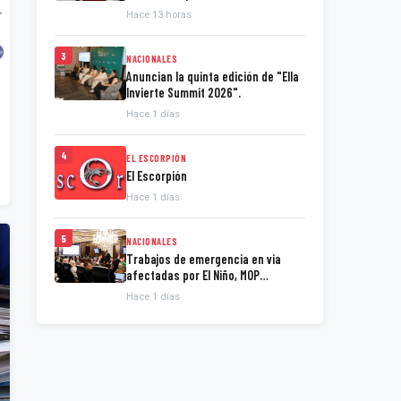
presidente de la Espriella
Hace 13 horas
3
NACIONALES
Anuncian la quinta edición de "Ella
Invierte Summit 2026".
Hace 1 días
4
EL ESCORPIÓN
El Escorpión
Hace 1 días
5
NACIONALES
Trabajos de emergencia en via
afectadas por El Niño, MOP
presenta informe.
Hace 1 días