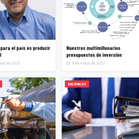
 para el país es producir
Nuestros multimillonarios
l
presupuestos de inversión
ayo de 2023
9 de mayo de 2023
NACIONALES