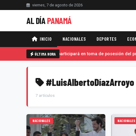
viernes, 7 de agosto de 2026
AL DÍA
PANAMÁ
INICIO
NACIONALES
DEPORTES
ECO
Mulino viaja a Colombia, participará en toma de posesión del pre
ÚLTIMA HORA
#LuisAlbertoDíazArroyo
7 artículos
NACIONALES
NACIONALES