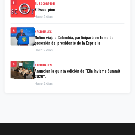
3
EL ESCORPIÓN
El Escorpión
Hace 2 días
4
NACIONALES
Mulino viaja a Colombia, participará en toma de
posesión del presidente de la Espriella
Hace 2 días
5
NACIONALES
Anuncian la quinta edición de "Ella Invierte Summit
2026".
Hace 2 días