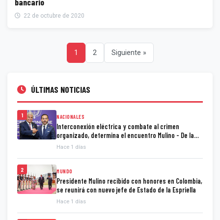
bancario
22 de octubre de 2020
1
2
Siguiente »
ÚLTIMAS NOTICIAS
1
NACIONALES
Interconexión eléctrica y combate al crimen
organizado, determina el encuentro Mulino - De la
Espriella
Hace 1 días
2
MUNDO
Presidente Mulino recibido con honores en Colombia,
se reunirá con nuevo jefe de Estado de la Espriella
Hace 1 días