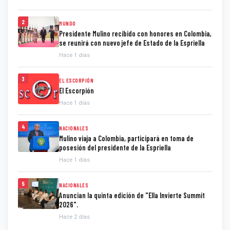
2
MUNDO
Presidente Mulino recibido con honores en Colombia,
se reunirá con nuevo jefe de Estado de la Espriella
Hace 1 días
3
EL ESCORPIÓN
El Escorpión
Hace 1 días
4
NACIONALES
Mulino viaja a Colombia, participará en toma de
posesión del presidente de la Espriella
Hace 1 días
5
NACIONALES
Anuncian la quinta edición de "Ella Invierte Summit
2026".
Hace 2 días