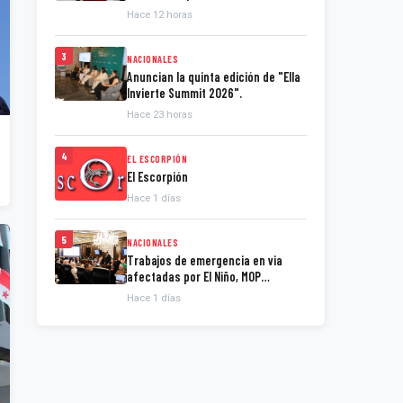
presidente de la Espriella
Hace 12 horas
3
NACIONALES
Anuncian la quinta edición de "Ella
Invierte Summit 2026".
Hace 23 horas
4
EL ESCORPIÓN
El Escorpión
Hace 1 días
5
NACIONALES
Trabajos de emergencia en via
afectadas por El Niño, MOP
presenta informe.
Hace 1 días