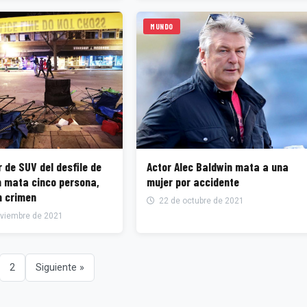
MUNDO
 de SUV del desfile de
Actor Alec Baldwin mata a una
 mata cinco persona,
mujer por accidente
n crimen
22 de octubre de 2021
viembre de 2021
2
Siguiente »