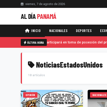
viernes, 7 de agosto de 2026
AL DÍA
PANAMÁ
INICIO
NACIONALES
DEPORTES
ECO
Mulino viaja a Colombia, participará en toma de posesión del pres
ÚLTIMA HORA
NoticiasEstadosUnidos
18 artículos
OPINIÓN
NACIONALES