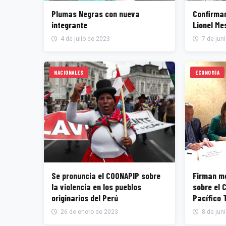
Plumas Negras con nueva
Confirman
integrante
Lionel Me
4 de julio de 2023
7 de jun
NACIONALES
ECONOMÍA
Se pronuncia el COONAPIP sobre
Firman m
la violencia en los pueblos
sobre el Corredor Marino del
originarios del Perú
Pacífico 
26 de enero de 2023
8 de jun