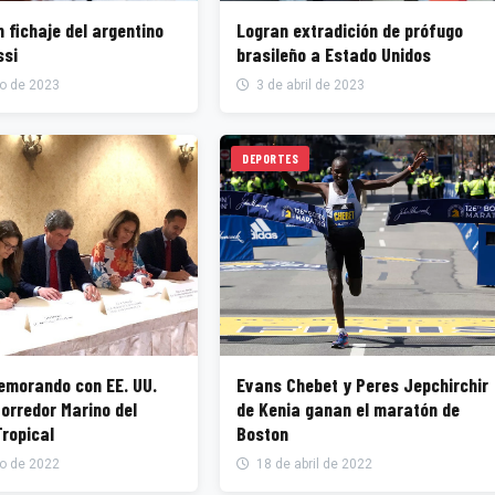
 fichaje del argentino
Logran extradición de prófugo
ssi
brasileño a Estado Unidos
io de 2023
3 de abril de 2023
DEPORTES
emorando con EE. UU.
Evans Chebet y Peres Jepchirchir
de Kenia ganan el maratón de
Tropical
Boston
io de 2022
18 de abril de 2022