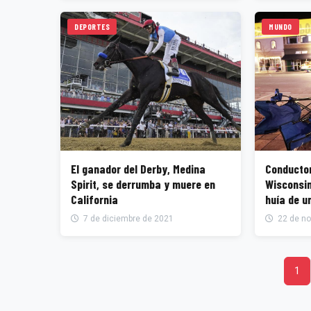
DEPORTES
MUNDO
El ganador del Derby, Medina
Conductor
Spirit, se derrumba y muere en
Wisconsin
California
huía de u
7 de diciembre de 2021
22 de no
1