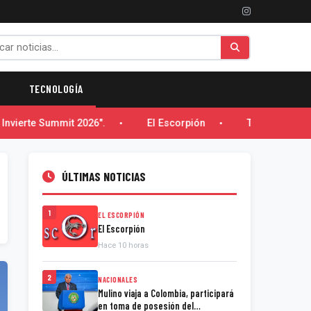
TECNOLOGÍA
Invierte Summit 2026".
El Escorpión
Trabajos de em
ÚLTIMAS NOTICIAS
1
EL ESCORPIÓN
El Escorpión
Hace 10 horas
2
NACIONALES
Mulino viaja a Colombia, participará
en toma de posesión del