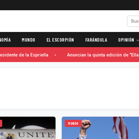
NOMÍA
MUNDO
EL ESCORPIÓN
FARÁNDULA
OPINIÓN
idente de la Espriella
Anuncian la quinta edición de "Ella 
MUNDO