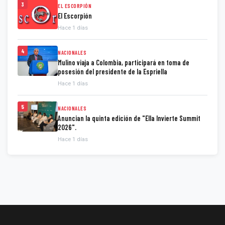
3
EL ESCORPIÓN
El Escorpión
Hace 1 días
4
NACIONALES
Mulino viaja a Colombia, participará en toma de
posesión del presidente de la Espriella
Hace 1 días
5
NACIONALES
Anuncian la quinta edición de "Ella Invierte Summit
2026".
Hace 1 días