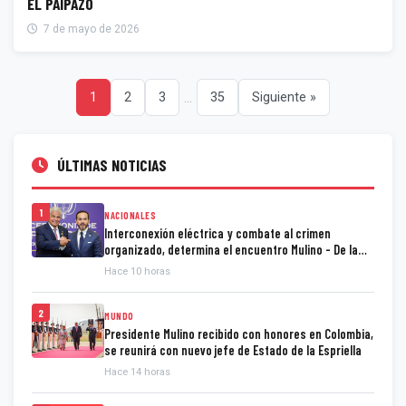
EL PAIPAZO
7 de mayo de 2026
...
1
2
3
35
Siguiente »
ÚLTIMAS NOTICIAS
1
NACIONALES
Interconexión eléctrica y combate al crimen
organizado, determina el encuentro Mulino - De la
Espriella
Hace 10 horas
2
MUNDO
Presidente Mulino recibido con honores en Colombia,
se reunirá con nuevo jefe de Estado de la Espriella
Hace 14 horas