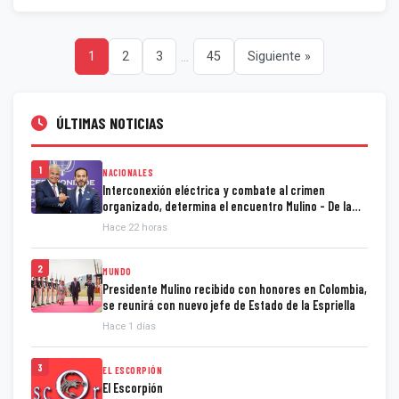
...
1
2
3
45
Siguiente »
ÚLTIMAS NOTICIAS
1
NACIONALES
Interconexión eléctrica y combate al crimen
organizado, determina el encuentro Mulino - De la
Espriella
Hace 22 horas
2
MUNDO
Presidente Mulino recibido con honores en Colombia,
se reunirá con nuevo jefe de Estado de la Espriella
Hace 1 días
3
EL ESCORPIÓN
El Escorpión