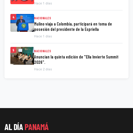
Hace 1 días
4
NACIONALES
Mulino viaja a Colombia, participará en toma de
posesión del presidente de la Espriella
Hace 1 días
5
NACIONALES
Anuncian la quinta edición de "Ella Invierte Summit
2026".
Hace 2 días
AL DÍA
PANAMÁ