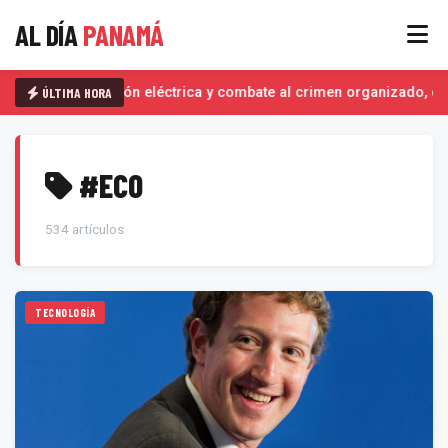
AL DÍA
PANAMÁ
ÚLTIMA HORA
Interconexión eléctrica y combate al crimen organizado, det
#ECO
534 artículos
TECNOLOGÍA