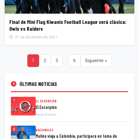
Final de Mini Flag Kiwanis Football League será clásica:
Owls vs Raiders
21 de diciembre de 2021
...
1
2
3
6
Siguiente »
ÚLTIMAS NOTICIAS
1
EL ESCORPIÓN
El Escorpión
Hace 8 horas
2
NACIONALES
Mulino viaja a Colombia, participará en toma de