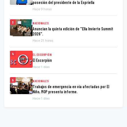
posesión del presidente de la Espriella
Hace 9 horas
3
NACIONALES
Anuncian la quinta edición de "Ella Invierte Summit
2026".
Hace 21 horas
4
EL ESCORPIÓN
El Escorpión
Hace 1 días
5
NACIONALES
Trabajos de emergencia en via afectadas por El
Niño, MOP presenta informe.
Hace 1 días