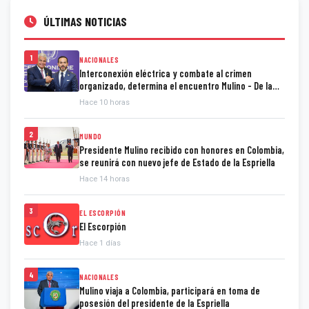
ÚLTIMAS NOTICIAS
1
NACIONALES
Interconexión eléctrica y combate al crimen
organizado, determina el encuentro Mulino - De la
Espriella
Hace 10 horas
2
MUNDO
Presidente Mulino recibido con honores en Colombia,
se reunirá con nuevo jefe de Estado de la Espriella
Hace 14 horas
3
EL ESCORPIÓN
El Escorpión
Hace 1 días
4
NACIONALES
Mulino viaja a Colombia, participará en toma de
posesión del presidente de la Espriella