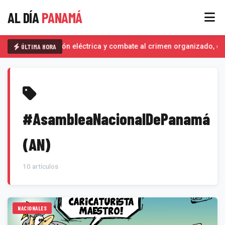
AL DÍA
PANAMÁ
ÚLTIMA HORA
Interconexión eléctrica y combate al crimen organizado, det
#AsambleaNacionalDePanamá
(AN)
10 artículos
NACIONALES