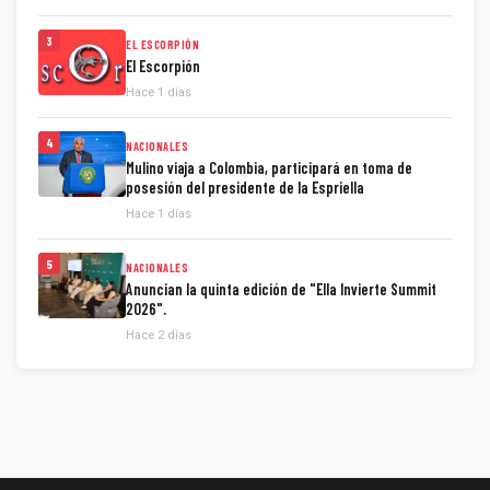
3
EL ESCORPIÓN
El Escorpión
Hace 1 días
4
NACIONALES
Mulino viaja a Colombia, participará en toma de
posesión del presidente de la Espriella
Hace 1 días
5
NACIONALES
Anuncian la quinta edición de "Ella Invierte Summit
2026".
Hace 2 días