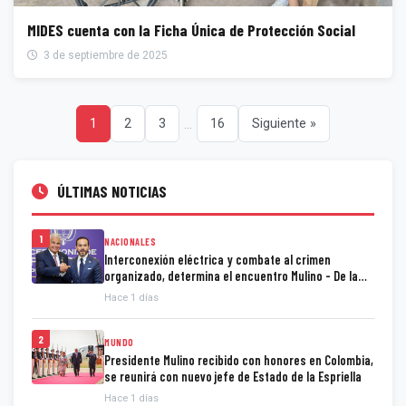
MIDES cuenta con la Ficha Única de Protección Social
3 de septiembre de 2025
...
1
2
3
16
Siguiente »
ÚLTIMAS NOTICIAS
1
NACIONALES
Interconexión eléctrica y combate al crimen
organizado, determina el encuentro Mulino - De la
Espriella
Hace 1 días
2
MUNDO
Presidente Mulino recibido con honores en Colombia,
se reunirá con nuevo jefe de Estado de la Espriella
Hace 1 días