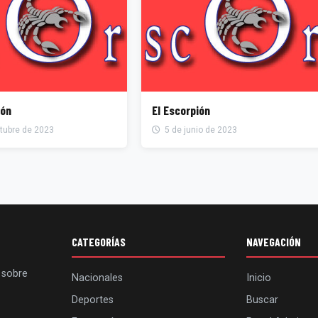
ión
El Escorpión
tubre de 2023
5 de junio de 2023
CATEGORÍAS
NAVEGACIÓN
 sobre
Nacionales
Inicio
Deportes
Buscar