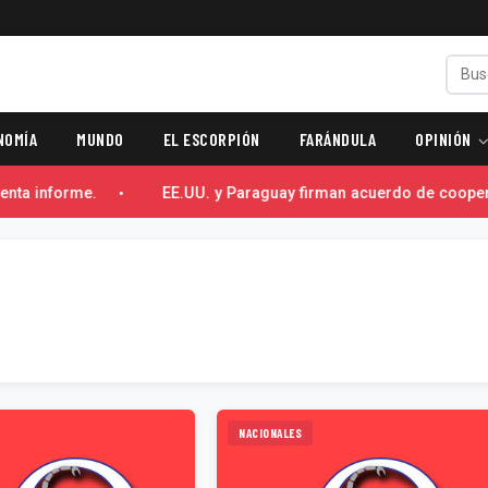
NOMÍA
MUNDO
EL ESCORPIÓN
FARÁNDULA
OPINIÓN
nta informe.
EE.UU. y Paraguay firman acuerdo de cooperac
NACIONALES