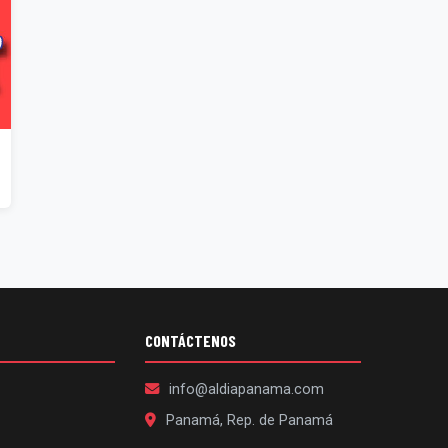
CONTÁCTENOS
info@aldiapanama.com
Panamá, Rep. de Panamá